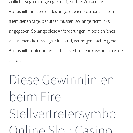
zeitliche Begrenzungen geknüpft, sodass Zocker die
Bonusmittel im bereich des angegebenen Zeitraums, alles in
allem sieben tage, benützen müssen, so lange nicht links
angegeben. So lange diese Anforderungen im bereich jenes
Zeitrahmens keineswegs erfüllt sind, vermögen nachfolgende
Bonusmittel unter anderem damit verbundene Gewinne zu ende
gehen.
Diese Gewinnlinien
beim Fire
Stellvertretersymbol
Online Slot: Casino