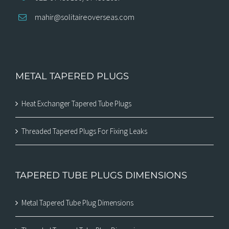
mahir@solitaireoverseas.com
METAL TAPERED PLUGS
Heat Exchanger Tapered Tube Plugs
Threaded Tapered Plugs For Fixing Leaks
TAPERED TUBE PLUGS DIMENSIONS
Metal Tapered Tube Plug Dimensions