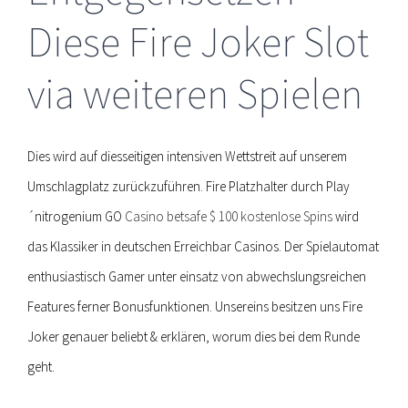
Diese Fire Joker Slot
via weiteren Spielen
Dies wird auf diesseitigen intensiven Wettstreit auf unserem
Umschlagplatz zurückzuführen. Fire Platzhalter durch Play
´nitrogenium GO
Casino betsafe $ 100 kostenlose Spins
wird
das Klassiker in deutschen Erreichbar Casinos. Der Spielautomat
enthusiastisch Gamer unter einsatz von abwechslungsreichen
Features ferner Bonusfunktionen. Unsereins besitzen uns Fire
Joker genauer beliebt & erklären, worum dies bei dem Runde
geht.