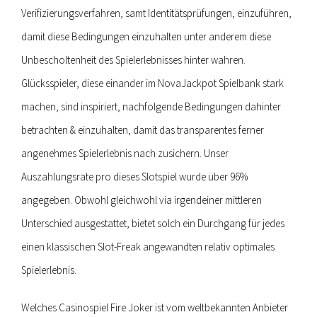
Verifizierungsverfahren, samt Identitätsprüfungen, einzuführen,
damit diese Bedingungen einzuhalten unter anderem diese
Unbescholtenheit des Spielerlebnisses hinter wahren.
Glücksspieler, diese einander im NovaJackpot Spielbank stark
machen, sind inspiriert, nachfolgende Bedingungen dahinter
betrachten & einzuhalten, damit das transparentes ferner
angenehmes Spielerlebnis nach zusichern. Unser
Auszahlungsrate pro dieses Slotspiel wurde über 96%
angegeben. Obwohl gleichwohl via irgendeiner mittleren
Unterschied ausgestattet, bietet solch ein Durchgang für jedes
einen klassischen Slot-Freak angewandten relativ optimales
Spielerlebnis.
Welches Casinospiel Fire Joker ist vom weltbekannten Anbieter