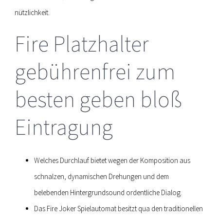
nützlichkeit.
Fire Platzhalter
gebührenfrei zum
besten geben bloß
Eintragung
Welches Durchlauf bietet wegen der Komposition aus
schnalzen, dynamischen Drehungen und dem
belebenden Hintergrundsound ordentliche Dialog.
Das Fire Joker Spielautomat besitzt qua den traditionellen