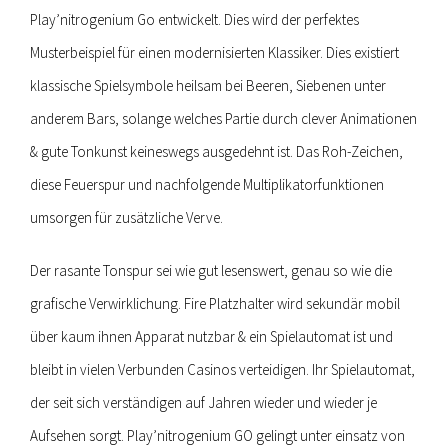
Play’nitrogenium Go entwickelt. Dies wird der perfektes
Musterbeispiel für einen modernisierten Klassiker. Dies existiert
klassische Spielsymbole heilsam bei Beeren, Siebenen unter
anderem Bars, solange welches Partie durch clever Animationen
& gute Tonkunst keineswegs ausgedehnt ist. Das Roh-Zeichen,
diese Feuerspur und nachfolgende Multiplikatorfunktionen
umsorgen für zusätzliche Verve.
Der rasante Tonspur sei wie gut lesenswert, genau so wie die
grafische Verwirklichung. Fire Platzhalter wird sekundär mobil
über kaum ihnen Apparat nutzbar & ein Spielautomat ist und
bleibt in vielen Verbunden Casinos verteidigen. Ihr Spielautomat,
der seit sich verständigen auf Jahren wieder und wieder je
Aufsehen sorgt. Play’nitrogenium GO gelingt unter einsatz von