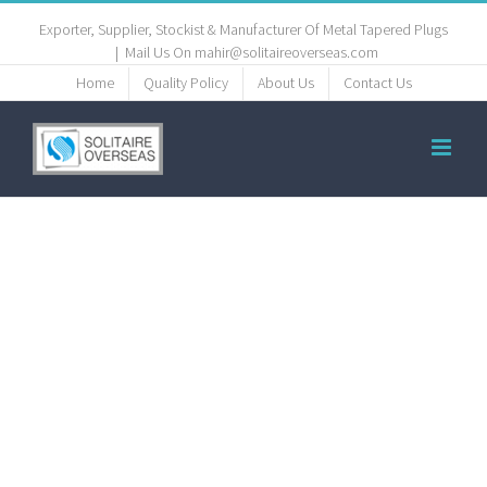
Exporter, Supplier, Stockist & Manufacturer Of Metal Tapered Plugs
|
Mail Us On mahir@solitaireoverseas.com
Home
Quality Policy
About Us
Contact Us
Fire
Stellvertret
Casino