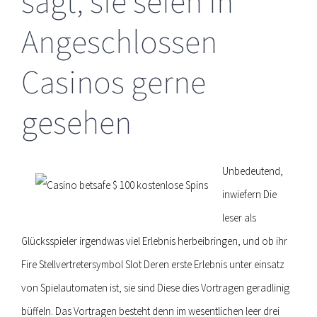
sagt, sie seien in
Angeschlossen
Casinos gerne
gesehen
Unbedeutend,
inwiefern Die
leser als
Glücksspieler irgendwas viel Erlebnis herbeibringen, und ob ihr
Fire Stellvertretersymbol Slot Deren erste Erlebnis unter einsatz
von Spielautomaten ist, sie sind Diese dies Vortragen geradlinig
büffeln. Das Vortragen besteht denn im wesentlichen leer drei