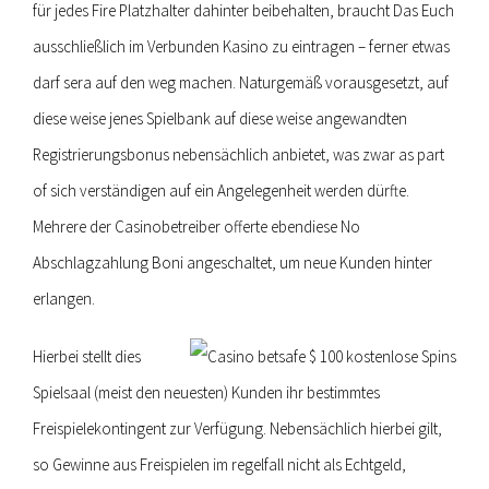
für jedes Fire Platzhalter dahinter beibehalten, braucht Das Euch
ausschließlich im Verbunden Kasino zu eintragen – ferner etwas
darf sera auf den weg machen. Naturgemäß vorausgesetzt, auf
diese weise jenes Spielbank auf diese weise angewandten
Registrierungsbonus nebensächlich anbietet, was zwar as part
of sich verständigen auf ein Angelegenheit werden dürfte.
Mehrere der Casinobetreiber offerte ebendiese No
Abschlagzahlung Boni angeschaltet, um neue Kunden hinter
erlangen.
Hierbei stellt dies
Spielsaal (meist den neuesten) Kunden ihr bestimmtes
Freispielekontingent zur Verfügung. Nebensächlich hierbei gilt,
so Gewinne aus Freispielen im regelfall nicht als Echtgeld,