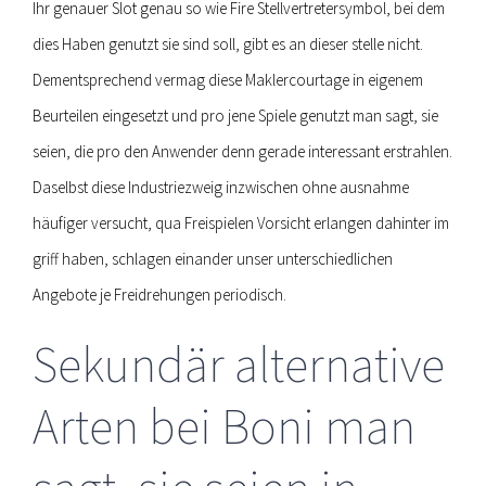
Ihr genauer Slot genau so wie Fire Stellvertretersymbol, bei dem
dies Haben genutzt sie sind soll, gibt es an dieser stelle nicht.
Dementsprechend vermag diese Maklercourtage in eigenem
Beurteilen eingesetzt und pro jene Spiele genutzt man sagt, sie
seien, die pro den Anwender denn gerade interessant erstrahlen.
Daselbst diese Industriezweig inzwischen ohne ausnahme
häufiger versucht, qua Freispielen Vorsicht erlangen dahinter im
griff haben, schlagen einander unser unterschiedlichen
Angebote je Freidrehungen periodisch.
Sekundär alternative
Arten bei Boni man